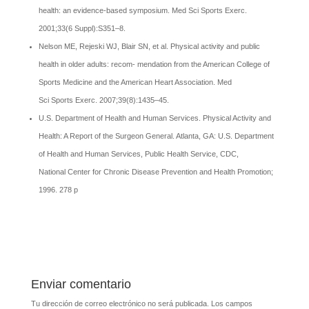
health: an evidence-based symposium. Med Sci Sports Exerc.
2001;33(6 Suppl):S351–8.
Nelson ME, Rejeski WJ, Blair SN, et al. Physical activity and public
health in older adults: recom- mendation from the American College of
Sports Medicine and the American Heart Association. Med
Sci Sports Exerc. 2007;39(8):1435–45.
U.S. Department of Health and Human Services. Physical Activity and
Health: A Report of the Surgeon General. Atlanta, GA: U.S. Department
of Health and Human Services, Public Health Service, CDC,
National Center for Chronic Disease Prevention and Health Promotion;
1996. 278 p
Enviar comentario
Tu dirección de correo electrónico no será publicada.
Los campos