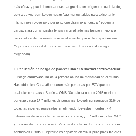
más eficaz y pueda bombear mas sangre rica en oxígeno en cada latido,
esto a su vez permite que hagan falta menos latidos para oxigenar lo
mismo nuestro cuerpo y por tanto que disminuya nuestra frecuencia
cardiaca así como nuestra tensión arterial, además también mejora la
densidad capilar de nuestros músculos (esto quiere decir que también.
Mejora la capacidad de nuestros músculos de recibir esta sangre
oxigenada).
Reducción de riesgo de padecer una enfermedad cardiovascular.
El riesgo cardiovascular es la primera causa de mortalidad en el mundo.
Has leído bien, Cada año mueren más personas por ECV que por
cualquier otra causa. Según la OMS “Se calcula que en 2015 murieron
por esta causa 17,7 millones de personas, lo cual representa un 31% de
todas las muertes registradas en el mundo. De estas muertes, 7,4
millones se debieron a la cardiopatía coronaria, y 6,7 millones, a los AVC”
¿te da miedo el coronavirus? ¡Más miedo debería darte estar todo el día
sentado en el sofa! El ejercicio es capaz de disminuir principales factores