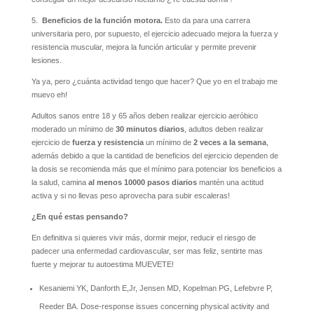
5.
Beneficios de la función motora.
Esto da para una carrera
universitaria pero, por supuesto, el ejercicio adecuado mejora la fuerza y
resistencia muscular, mejora la función articular y permite prevenir
lesiones.
Ya ya, pero ¿cuánta actividad tengo que hacer? Que yo en el trabajo me
muevo eh!
Adultos sanos entre 18 y 65 años deben realizar ejercicio aeróbico
moderado un mínimo de
30 minutos diarios
, adultos deben realizar
ejercicio de
fuerza y resistencia
un mínimo de
2 veces a la semana
,
además debido a que la cantidad de beneficios del ejercicio dependen de
la dosis se recomienda más que el mínimo para potenciar los beneficios a
la salud, camina
al menos 10000 pasos diarios
mantén una actitud
activa y si no llevas peso aprovecha para subir escaleras!
¿En qué estas pensando?
En definitiva si quieres vivir más, dormir mejor, reducir el riesgo de
padecer una enfermedad cardiovascular, ser mas feliz, sentirte mas
fuerte y mejorar tu autoestima MUEVETE!
Kesaniemi YK, Danforth E,Jr, Jensen MD, Kopelman PG, Lefebvre P,
Reeder BA. Dose-response issues concerning physical activity and