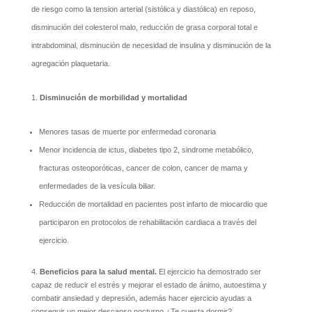
de riesgo como la tension arterial (sistólica y diastólica) en reposo,
disminución del colesterol malo, reducción de grasa corporal total e
intrabdominal, disminución de necesidad de insulina y disminución de la
agregación plaquetaria.
Disminución de morbilidad y mortalidad
Menores tasas de muerte por enfermedad coronaria
Menor incidencia de ictus, diabetes tipo 2, sindrome metabólico,
fracturas osteoporóticas, cancer de colon, cancer de mama y
enfermedades de la vesícula biliar.
Reducción de mortalidad en pacientes post infarto de miocardio que
participaron en protocolos de rehabilitación cardiaca a través del
ejercicio.
4.
Beneficios para la salud mental.
El ejercicio ha demostrado ser
capaz de reducir el estrés y mejorar el estado de ánimo, autoestima y
combatir ansiedad y depresión, además hacer ejercicio ayudas a
conseguir un mejor descanso nocturno ¿Te cuesta dormir?