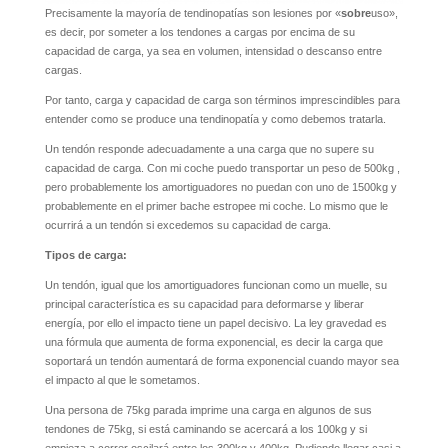
Precisamente la mayoría de tendinopatías son lesiones por «
sobre
uso»,
es decir, por someter a los tendones a cargas por encima de su
capacidad de carga, ya sea en volumen, intensidad o descanso entre
cargas.
Por tanto, carga y capacidad de carga son términos imprescindibles para
entender como se produce una tendinopatía y como debemos tratarla.
Un tendón responde adecuadamente a una carga que no supere su
capacidad de carga. Con mi coche puedo transportar un peso de 500kg ,
pero probablemente los amortiguadores no puedan con uno de 1500kg y
probablemente en el primer bache estropee mi coche. Lo mismo que le
ocurrirá a un tendón si excedemos su capacidad de carga.
Tipos de carga:
Un tendón, igual que los amortiguadores funcionan como un muelle, su
principal característica es su capacidad para deformarse y liberar
energía, por ello el impacto tiene un papel decisivo. La ley gravedad es
una fórmula que aumenta de forma exponencial, es decir la carga que
soportará un tendón aumentará de forma exponencial cuando mayor sea
el impacto al que le sometamos.
Una persona de 75kg parada imprime una carga en algunos de sus
tendones de 75kg, si está caminando se acercará a los 100kg y si