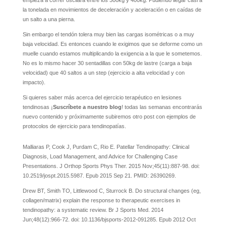
empieza a correr oscilará entre los 300kg y 400kg. Pudiendo llegar casi a
la tonelada en movimientos de deceleración y aceleración o en caídas de
un salto a una pierna.
Sin embargo el tendón tolera muy bien las cargas isométricas o a muy
baja velocidad. Es entonces cuando le exigimos que se deforme como un
muelle cuando estamos multiplicando la exigencia a la que le sometemos.
No es lo mismo hacer 30 sentadillas con 50kg de lastre (carga a baja
velocidad) que 40 saltos a un step (ejercicio a alta velocidad y con
impacto).
Si quieres saber más acerca del ejercicio terapéutico en lesiones
tendinosas ¡
Suscríbete a nuestro blog
! todas las semanas encontrarás
nuevo contenido y próximamente subiremos otro post con ejemplos de
protocolos de ejercicio para tendinopatías.
Malliaras P, Cook J, Purdam C, Rio E. Patellar Tendinopathy: Clinical
Diagnosis, Load Management, and Advice for Challenging Case
Presentations. J Orthop Sports Phys Ther. 2015 Nov;45(11):887-98. doi:
10.2519/jospt.2015.5987. Epub 2015 Sep 21. PMID: 26390269.
Drew BT, Smith TO, Littlewood C, Sturrock B. Do structural changes (eg,
collagen/matrix) explain the response to therapeutic exercises in
tendinopathy: a systematic review. Br J Sports Med. 2014
Jun;48(12):966-72. doi: 10.1136/bjsports-2012-091285. Epub 2012 Oct