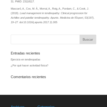
31. PMID: 23118117.
Mascaró, A., Cos, M. À., Morral, A., Roig, A., Purdam, C., & Cook, J.
(2018).
Load management in tendinopathy: Clinical progression for
Achilles and patellar tendinopathy. Apunts. Medicina de l’Esport, 53(197),
19–27.
doi:10.1016/j.apunts.2017.11.005
Entradas recientes
Ejercicio en tendinopatías
¿Por qué hacer actividad física?
Comentarios recientes
Archivos
Categorías