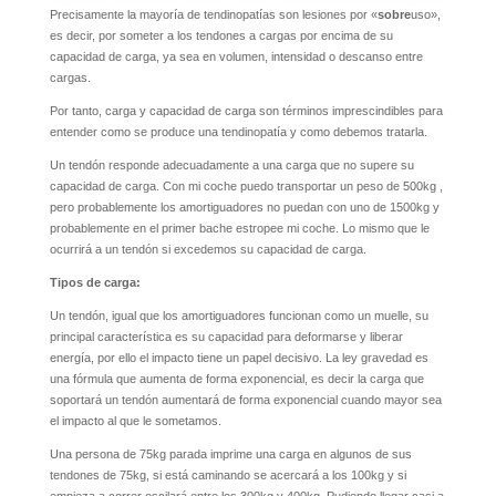
Precisamente la mayoría de tendinopatías son lesiones por «
sobre
uso»,
es decir, por someter a los tendones a cargas por encima de su
capacidad de carga, ya sea en volumen, intensidad o descanso entre
cargas.
Por tanto, carga y capacidad de carga son términos imprescindibles para
entender como se produce una tendinopatía y como debemos tratarla.
Un tendón responde adecuadamente a una carga que no supere su
capacidad de carga. Con mi coche puedo transportar un peso de 500kg ,
pero probablemente los amortiguadores no puedan con uno de 1500kg y
probablemente en el primer bache estropee mi coche. Lo mismo que le
ocurrirá a un tendón si excedemos su capacidad de carga.
Tipos de carga:
Un tendón, igual que los amortiguadores funcionan como un muelle, su
principal característica es su capacidad para deformarse y liberar
energía, por ello el impacto tiene un papel decisivo. La ley gravedad es
una fórmula que aumenta de forma exponencial, es decir la carga que
soportará un tendón aumentará de forma exponencial cuando mayor sea
el impacto al que le sometamos.
Una persona de 75kg parada imprime una carga en algunos de sus
tendones de 75kg, si está caminando se acercará a los 100kg y si