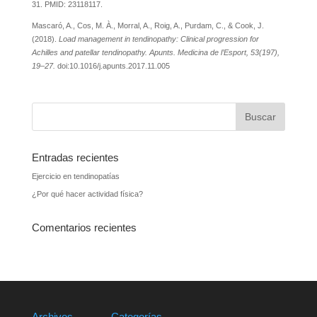
31. PMID: 23118117.
Mascaró, A., Cos, M. À., Morral, A., Roig, A., Purdam, C., & Cook, J.
(2018).
Load management in tendinopathy: Clinical progression for
Achilles and patellar tendinopathy. Apunts. Medicina de l’Esport, 53(197),
19–27.
doi:10.1016/j.apunts.2017.11.005
Entradas recientes
Ejercicio en tendinopatías
¿Por qué hacer actividad física?
Comentarios recientes
Archivos
Categorías